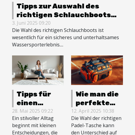
Tipps zur Auswahl des
richtigen Schlauchboots
für Wassersportaktivitäten
3. Juni 2025 09:20
Die Wahl des richtigen Schlauchboots ist
wesentlich für ein sicheres und unterhaltsames
Wassersporterlebnis....
Tipps für
Wie man die
einen
perfekte
stilvollen
Padel-
28. Mai 2025 09:22
12. April 2025 10:38
Ein stilvoller Alltag
Die Wahl der richtigen
Alltag:
Tasche für
beginnt mit kleinen
Padel-Tasche kann
Mode,
jeden
Entscheidungen, die
den Unterschied auf