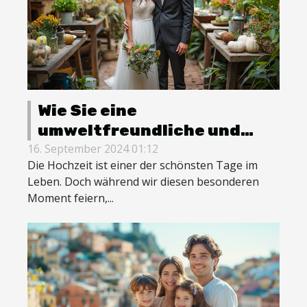
Wie Sie eine
umweltfreundliche und
stilvolle Hochzeit planen
16. September 2024 01:12
Die Hochzeit ist einer der schönsten Tage im
können
Leben. Doch während wir diesen besonderen
Moment feiern,...