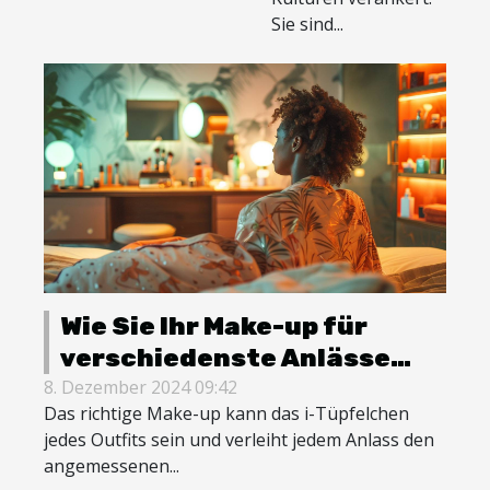
Sie sind...
Wie Sie Ihr Make-up für
verschiedenste Anlässe
stilvoll anpassen können
8. Dezember 2024 09:42
Das richtige Make-up kann das i-Tüpfelchen
jedes Outfits sein und verleiht jedem Anlass den
angemessenen...