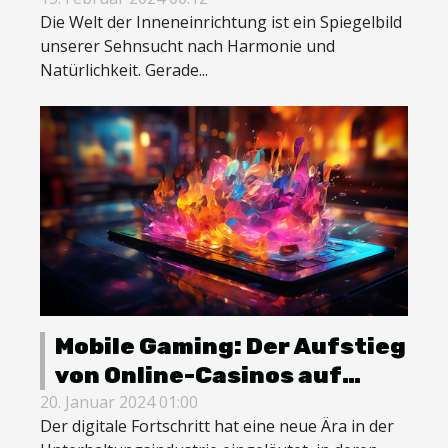
der Boho-Einrichtung
Die Welt der Inneneinrichtung ist ein Spiegelbild
unserer Sehnsucht nach Harmonie und
Natürlichkeit. Gerade...
Mobile Gaming: Der Aufstieg
von Online-Casinos auf
Smartphones und Tablets
20. Januar 2024 01:00
Der digitale Fortschritt hat eine neue Ära in der