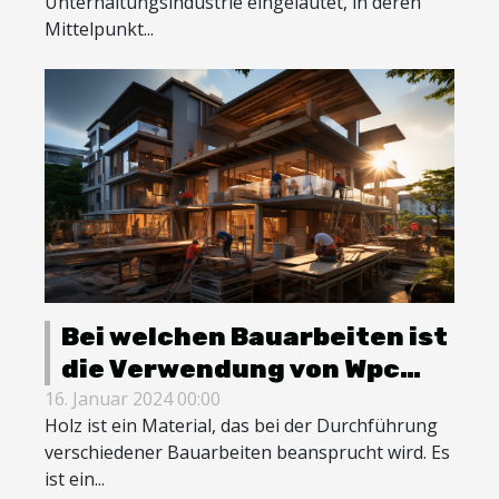
Unterhaltungsindustrie eingeläutet, in deren
Mittelpunkt...
Bei welchen Bauarbeiten ist
die Verwendung von Wpc
erforderlich ?
16. Januar 2024 00:00
Holz ist ein Material, das bei der Durchführung
verschiedener Bauarbeiten beansprucht wird. Es
ist ein...