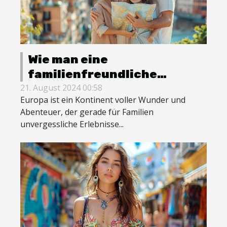
Wie man eine
familienfreundliche
Reiseroute durch Europa
21. August 2024 00:58
Europa ist ein Kontinent voller Wunder und
gestaltet
Abenteuer, der gerade für Familien
unvergessliche Erlebnisse...