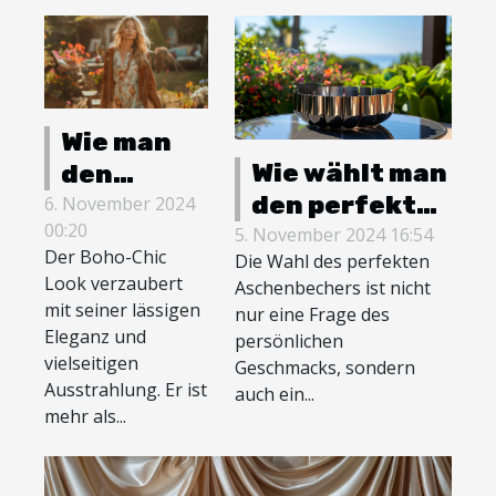
Wie man
Wie wählt man
den
den perfekten
perfekten
6. November 2024
00:20
Aschenbecher
5. November 2024 16:54
Boho-Chic
Der Boho-Chic
Die Wahl des perfekten
für jede
Look für
Look verzaubert
Aschenbechers ist nicht
Umgebung
jeden
mit seiner lässigen
nur eine Frage des
aus?
Anlass
Eleganz und
persönlichen
vielseitigen
kreiert
Geschmacks, sondern
Ausstrahlung. Er ist
auch ein...
mehr als...