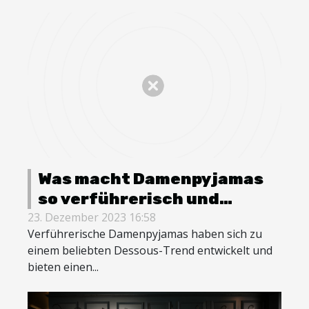
Was macht Damenpyjamas
so verführerisch und
attraktiv ?
23. Dezember 2023 16:58
Verführerische Damenpyjamas haben sich zu
einem beliebten Dessous-Trend entwickelt und
bieten einen...