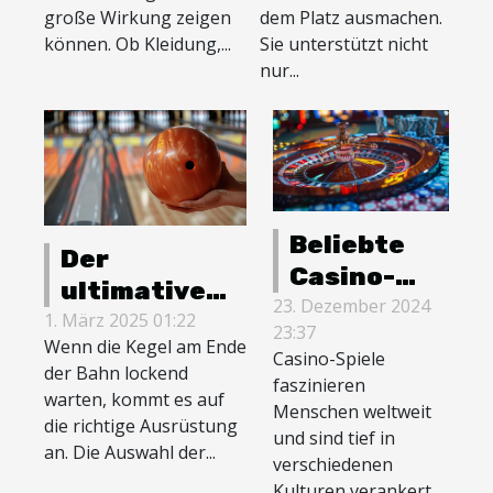
Accessoires
Spielstil
große Wirkung zeigen
dem Platz ausmachen.
und
auswählt
können. Ob Kleidung,...
Sie unterstützt nicht
Dekoration
nur...
Beliebte
Der
Casino-
ultimative
Spiele und
23. Dezember 2024
Leitfaden
1. März 2025 01:22
23:37
ihre
Wenn die Kegel am Ende
für die
Casino-Spiele
kulturelle
der Bahn lockend
Auswahl der
faszinieren
warten, kommt es auf
Bedeutung
Menschen weltweit
richtigen
die richtige Ausrüstung
und sind tief in
Bowlingkugel
an. Die Auswahl der...
verschiedenen
Kulturen verankert.