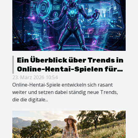
Ein Überblick über Trends in
Online-Hentai-Spielen für
2026
23. März 2026 10:54
Online-Hentai-Spiele entwickeln sich rasant
weiter und setzen dabei ständig neue Trends,
die die digitale...