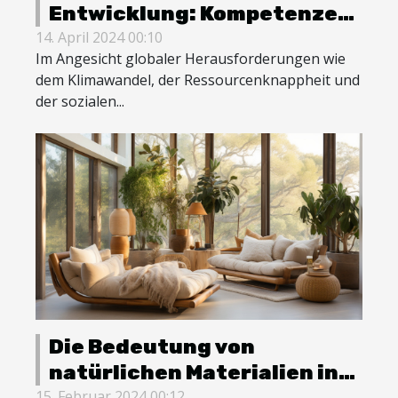
Entwicklung: Kompetenzen
für die Zukunft
14. April 2024 00:10
Im Angesicht globaler Herausforderungen wie
dem Klimawandel, der Ressourcenknappheit und
der sozialen...
Die Bedeutung von
natürlichen Materialien in
15. Februar 2024 00:12