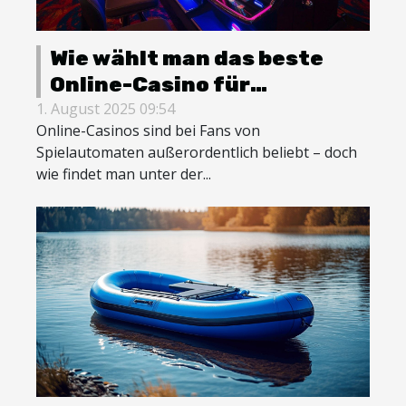
Wie wählt man das beste
Online-Casino für
Spielautomaten aus?
1. August 2025 09:54
Online-Casinos sind bei Fans von
Spielautomaten außerordentlich beliebt – doch
wie findet man unter der...