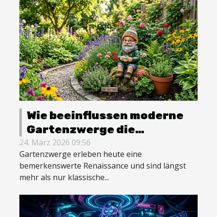
Wie beeinflussen moderne
Gartenzwerge die
Gartengestaltung?
24. März 2026 09:56
Gartenzwerge erleben heute eine
bemerkenswerte Renaissance und sind längst
mehr als nur klassische...