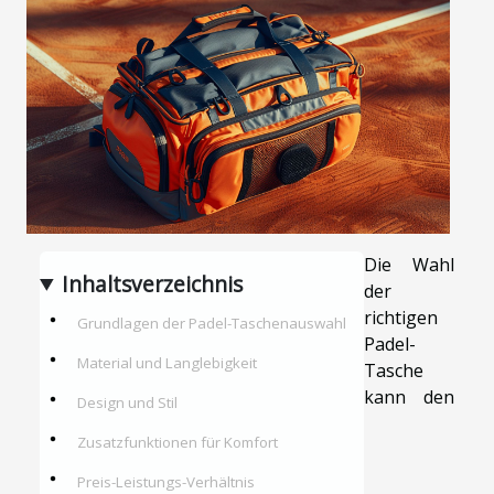
Die Wahl
Inhaltsverzeichnis
der
richtigen
Grundlagen der Padel-Taschenauswahl
Padel-
Material und Langlebigkeit
Tasche
kann den
Design und Stil
Zusatzfunktionen für Komfort
Preis-Leistungs-Verhältnis