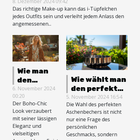
stilvoll anpassen können
8. Dezember 2024 09:42
Das richtige Make-up kann das i-Tüpfelchen
jedes Outfits sein und verleiht jedem Anlass den
angemessenen...
Wie man
Wie wählt man
den
den perfekten
perfekten
6. November 2024
00:20
Aschenbecher
5. November 2024 16:54
Boho-Chic
Der Boho-Chic
Die Wahl des perfekten
für jede
Look für
Look verzaubert
Aschenbechers ist nicht
Umgebung
jeden
mit seiner lässigen
nur eine Frage des
aus?
Anlass
Eleganz und
persönlichen
vielseitigen
kreiert
Geschmacks, sondern