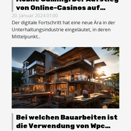
von Online-Casinos auf
Smartphones und Tablets
20. Januar 2024 01:00
Der digitale Fortschritt hat eine neue Ära in der
Unterhaltungsindustrie eingeläutet, in deren
Mittelpunkt...
Bei welchen Bauarbeiten ist
die Verwendung von Wpc