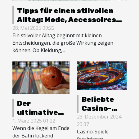
Tipps für einen stilvollen
Alltag: Mode, Accessoires
und Dekoration
28. Mai 2025 09:22
Ein stilvoller Alltag beginnt mit kleinen
Entscheidungen, die große Wirkung zeigen
können. Ob Kleidung,...
Beliebte
Der
Casino-
ultimative
Spiele und
23. Dezember 2024
Leitfaden
1. März 2025 01:22
23:37
ihre
Wenn die Kegel am Ende
für die
Casino-Spiele
kulturelle
der Bahn lockend
faszinieren