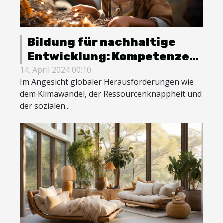
Bildung für nachhaltige
Entwicklung: Kompetenzen
für die Zukunft
14. April 2024 00:10
Im Angesicht globaler Herausforderungen wie
dem Klimawandel, der Ressourcenknappheit und
der sozialen...