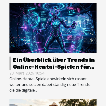
Ein Überblick über Trends in
Online-Hentai-Spielen für
2026
23. März 2026 10:54
Online-Hentai-Spiele entwickeln sich rasant
weiter und setzen dabei ständig neue Trends,
die die digitale...