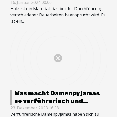
erforderlich ?
16. Januar 2024 00:00
Holz ist ein Material, das bei der Durchführung
verschiedener Bauarbeiten beansprucht wird. Es
ist ein...
Was macht Damenpyjamas
so verführerisch und
attraktiv ?
23. Dezember 2023 16:58
Verführerische Damenpyjamas haben sich zu