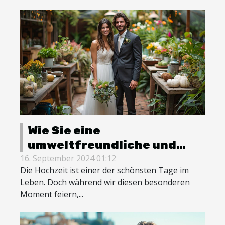
Wie Sie eine
umweltfreundliche und
stilvolle Hochzeit planen
16. September 2024 01:12
Die Hochzeit ist einer der schönsten Tage im
können
Leben. Doch während wir diesen besonderen
Moment feiern,...