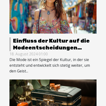
Einfluss der Kultur auf die
Modeentscheidungen
moderner Frauen
18. August 2024 01:00
Die Mode ist ein Spiegel der Kultur, in der sie
entsteht und entwickelt sich stetig weiter, um
den Geist...