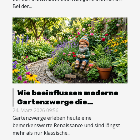
Bei der...
Wie beeinflussen moderne
Gartenzwerge die
Gartengestaltung?
24. März 2026 09:56
Gartenzwerge erleben heute eine
bemerkenswerte Renaissance und sind längst
mehr als nur klassische...