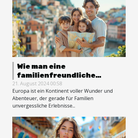
Wie man eine
familienfreundliche
Reiseroute durch Europa
21. August 2024 00:58
Europa ist ein Kontinent voller Wunder und
gestaltet
Abenteuer, der gerade für Familien
unvergessliche Erlebnisse...