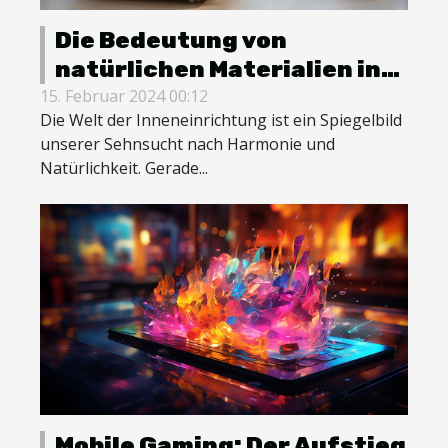
Die Bedeutung von
natürlichen Materialien in
der Boho-Einrichtung
15. Februar 2024 00:12
Die Welt der Inneneinrichtung ist ein Spiegelbild
unserer Sehnsucht nach Harmonie und
Natürlichkeit. Gerade...
Mobile Gaming: Der Aufstieg