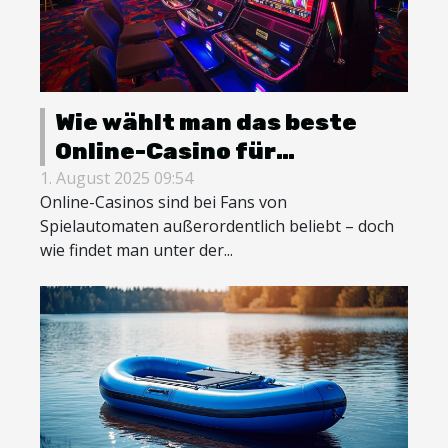
Wie wählt man das beste
Online-Casino für
Spielautomaten aus?
1. August 2025 09:54
Online-Casinos sind bei Fans von
Spielautomaten außerordentlich beliebt – doch
wie findet man unter der...