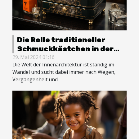
Die Rolle traditioneller
Schmuckkästchen in der
modernen Innenarchitektur
29. Mai 2024 01:16
Die Welt der Innenarchitektur ist ständig im
Wandel und sucht dabei immer nach Wegen,
Vergangenheit und...