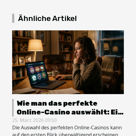
Ähnliche Artikel
Wie man das perfekte
Online-Casino auswählt: Ein
umfassender Leitfaden
25. März 2026 09:50
Die Auswahl des perfekten Online-Casinos kann
auf den ersten Blick überwältigend erscheinen.