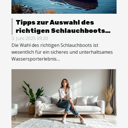
Tipps zur Auswahl des
richtigen Schlauchboots
für Wassersportaktivitäten
3. Juni 2025 09:20
Die Wahl des richtigen Schlauchboots ist
wesentlich für ein sicheres und unterhaltsames
Wassersporterlebnis....