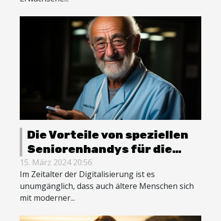
Die Vorteile von speziellen
Seniorenhandys für die
Gesundheit und
15. März 2024 20:56
Im Zeitalter der Digitalisierung ist es
Selbstständigkeit älterer
unumgänglich, dass auch ältere Menschen sich
Menschen
mit moderner...