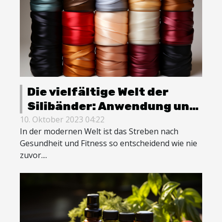
Die vielfältige Welt der
Silibänder: Anwendung und
Nutzen
10. Oktober 2023 04:22
In der modernen Welt ist das Streben nach
Gesundheit und Fitness so entscheidend wie nie
zuvor....