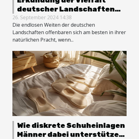
deutscher Landschaften
durch Wandern und
26. September 2024 14:38
Die endlosen Weiten der deutschen
Radfahren
Landschaften offenbaren sich am besten in ihrer
natürlichen Pracht, wenn...
Wie diskrete Schuheinlagen
Männer dabei unterstützen