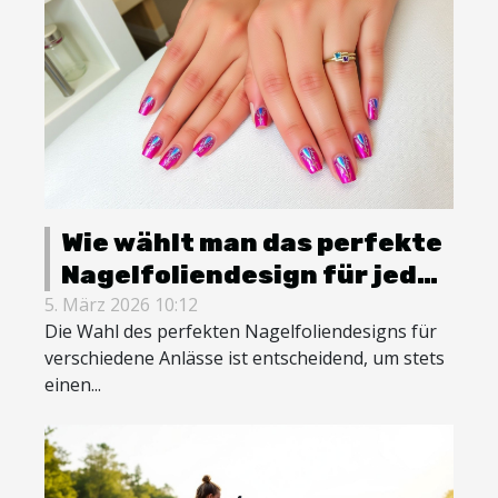
Wie wählt man das perfekte
Nagelfoliendesign für jede
Gelegenheit?
5. März 2026 10:12
Die Wahl des perfekten Nagelfoliendesigns für
verschiedene Anlässe ist entscheidend, um stets
einen...