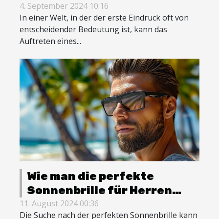
können, selbstbewusster
4. September 2024 10:16
In einer Welt, in der der erste Eindruck oft von
aufzutreten
entscheidender Bedeutung ist, kann das
Auftreten eines...
Wie man die perfekte
Sonnenbrille für Herren
auswählt
11. August 2024 00:36
Die Suche nach der perfekten Sonnenbrille kann