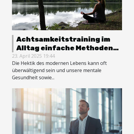
Achtsamkeitstraining im
Alltag einfache Methoden
zur Steigerung der
23. April 2025 19:44
Die Hektik des modernen Lebens kann oft
mentalen Gesundheit und
überwältigend sein und unsere mentale
Konzentration
Gesundheit sowie...