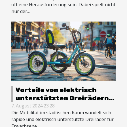
oft eine Herausforderung sein. Dabei spielt nicht
nur der...
Vorteile von elektrisch
unterstützten Dreirädern
für Erwachsene im Alltag
7. August 2024 23:28
Die Mobilität im städtischen Raum wandelt sich
rapide und elektrisch unterstützte Dreiräder für
Erwachsene...