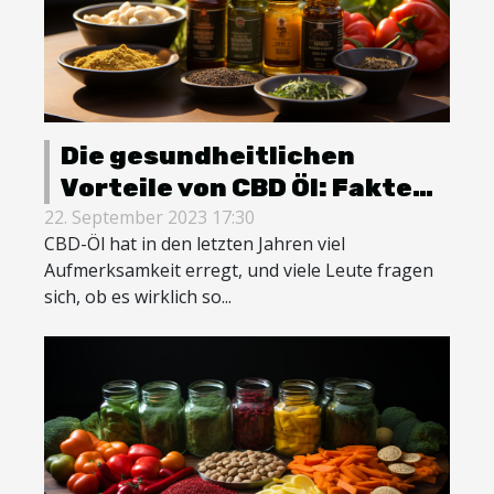
Die gesundheitlichen
Vorteile von CBD Öl: Fakten
und Mythen
22. September 2023 17:30
CBD-Öl hat in den letzten Jahren viel
Aufmerksamkeit erregt, und viele Leute fragen
sich, ob es wirklich so...