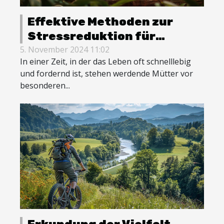
Effektive Methoden zur
Stressreduktion für
werdende Mütter
5. November 2024 11:02
In einer Zeit, in der das Leben oft schnelllebig
und fordernd ist, stehen werdende Mütter vor
besonderen...
Erkundung der Vielfalt